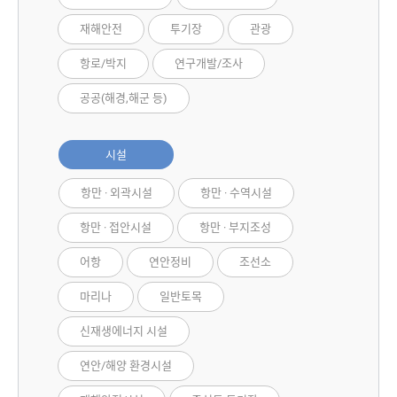
재해안전
투기장
관광
항로/박지
연구개발/조사
공공(해경,해군 등)
시설
항만 · 외곽시설
항만 · 수역시설
항만 · 접안시설
항만 · 부지조성
어항
연안정비
조선소
마리나
일반토목
신재생에너지 시설
연안/해양 환경시설