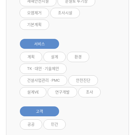
재해안전시설
준설토 투기장
오염제거
조사시설
기본계획
서비스
계획
설계
환경
TK · 대안 · 기술제안
건설사업관리 · PMC
안전진단
설계VE
연구개발
조사
고객
공공
민간