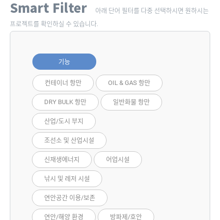
Smart Filter
아래 단어 필터를 다중 선택하시면 원하시는
프로젝트를 확인하실 수 있습니다.
기능
컨테이너 항만
OIL & GAS 항만
DRY BULK 항만
일반화물 항만
산업/도시 부지
조선소 및 산업시설
신재생에너지
어업시설
낚시 및 레저 시설
연안공간 이용/보존
연안/해양 환경
방파제/호안