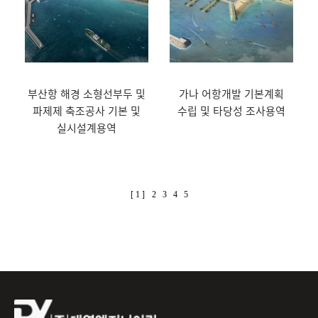
부산항 해경 소형선부두 및
가나 어항개발 기본계획
파제제 축조공사 기본 및
수립 및 타당성 조사용역
실시설계용역
[ 1 ]
2
3
4
5