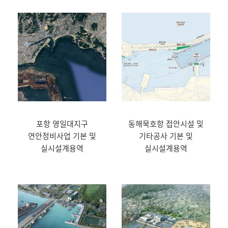
포항 영일대지구
동해묵호항 접안시설 및
연안정비사업 기본 및
기타공사 기본 및
실시설계용역
실시설계용역