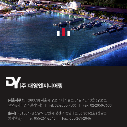
‹
›
[서울사무소]
(08378) 서울시 구로구 디지털로 34길 43, 13층 (구로동,
코오롱싸이언스밸리1차)
|
Tel. 02-2050-7500
|
Fax. 02-2050-7600
[본사]
(51504) 경상남도 창원시 성산구 중앙대로 56 301-2호 (상남동,
양지빌딩)
|
Tel. 055-261-2045
|
Fax. 055-261-2046