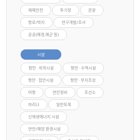
재해안전
투기장
관광
항로/박지
연구개발/조사
공공(해경,해군 등)
시설
항만 · 외곽시설
항만 · 수역시설
항만 · 접안시설
항만 · 부지조성
어항
연안정비
조선소
마리나
일반토목
신재생에너지 시설
연안/해양 환경시설