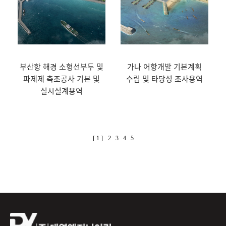
부산항 해경 소형선부두 및
가나 어항개발 기본계획
파제제 축조공사 기본 및
수립 및 타당성 조사용역
실시설계용역
[ 1 ]
2
3
4
5