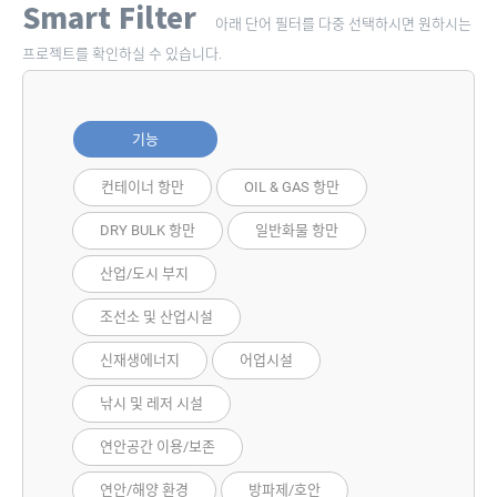
Smart Filter
아래 단어 필터를 다중 선택하시면 원하시는
프로젝트를 확인하실 수 있습니다.
기능
컨테이너 항만
OIL & GAS 항만
DRY BULK 항만
일반화물 항만
산업/도시 부지
조선소 및 산업시설
신재생에너지
어업시설
낚시 및 레저 시설
연안공간 이용/보존
연안/해양 환경
방파제/호안