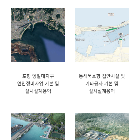
포항 영일대지구
동해묵호항 접안시설 및
연안정비사업 기본 및
기타공사 기본 및
실시설계용역
실시설계용역