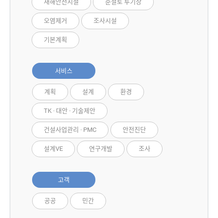
재해안전시설
준설토 투기장
오염제거
조사시설
기본계획
서비스
계획
설계
환경
TK · 대안 · 기술제안
건설사업관리 · PMC
안전진단
설계VE
연구개발
조사
고객
공공
민간