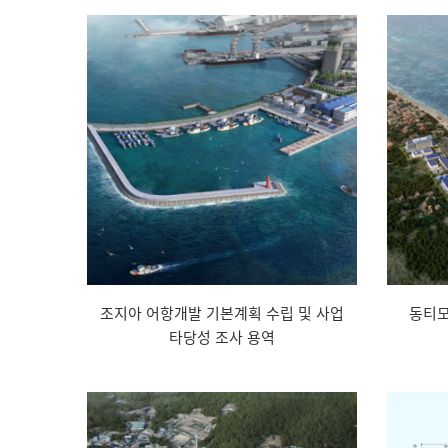
조지아 어항개발 기본계획 수립 및 사업
동티모
타당성 조사 용역