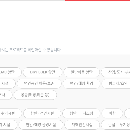
하시는 프로젝트를 확인하실 수 있습니다.
 GAS 항만
DRY BULK 항만
일반화물 항만
산업/도시 부
저 시설
연안공간 이용/보존
연안/해양 환경
방파제/호안
조사
공공(해경,해군 등)
· 수역시설
항만 · 접안시설
항만 · 부지조성
어항
지 시설
연안/해양 환경시설
재해안전시설
준설토 투기장