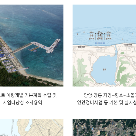
르 어항개발 기본계획 수립 및
양양·강릉 지경~향호~소돌
사업타당성 조사용역
연안정비사업 등 기본 및 실시