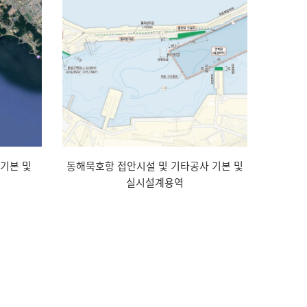
기본 및
동해묵호항 접안시설 및 기타공사 기본 및
실시설계용역