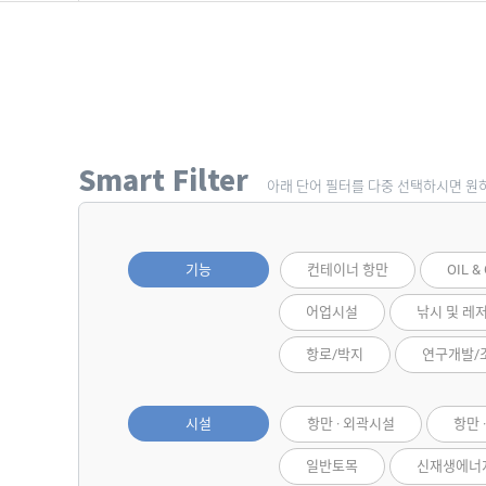
Smart Filter
아래 단어 필터를 다중 선택하시면 원
기능
컨테이너 항만
OIL &
어업시설
낚시 및 레
항로/박지
연구개발/
시설
항만 · 외곽시설
항만 
일반토목
신재생에너