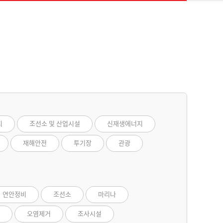
지
조선소 및 산업시설
신재생에너지
재해안전
투기장
관광
연안정비
조선소
마리나
오염제거
조사시설