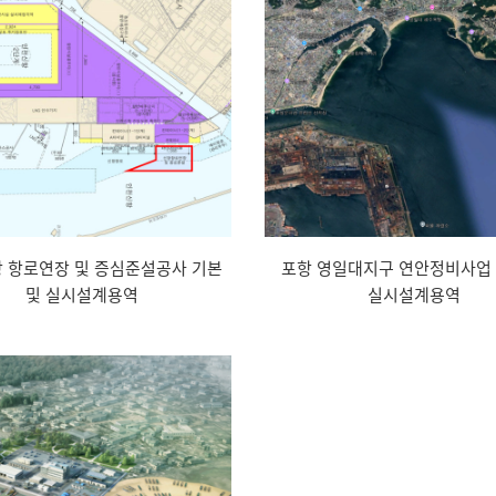
 항로연장 및 증심준설공사 기본
포항 영일대지구 연안정비사업 
및 실시설계용역
실시설계용역