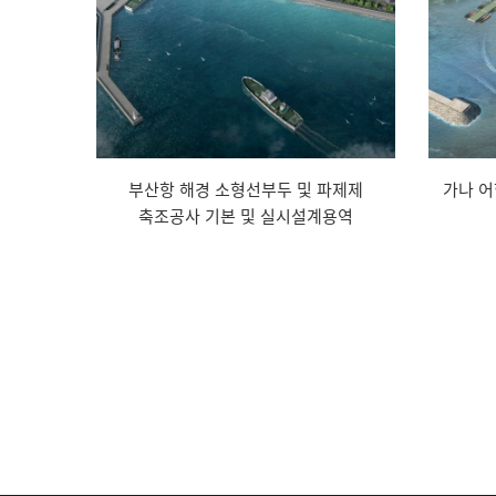
부산항 해경 소형선부두 및 파제제
가나 어
축조공사 기본 및 실시설계용역